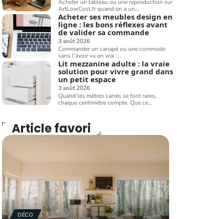
Acheter un tableau ou une reproduction sur
ArtLowCost.fr quand on a un
…
Acheter ses meubles design en
ligne : les bons réflexes avant
de valider sa commande
3 août 2026
Commander un canapé ou une commode
sans l'avoir vu en vrai :
…
Lit mezzanine adulte : la vraie
solution pour vivre grand dans
un petit espace
3 août 2026
Quand les mètres carrés se font rares,
chaque centimètre compte. Que ce
…
Article favori
DÉCO