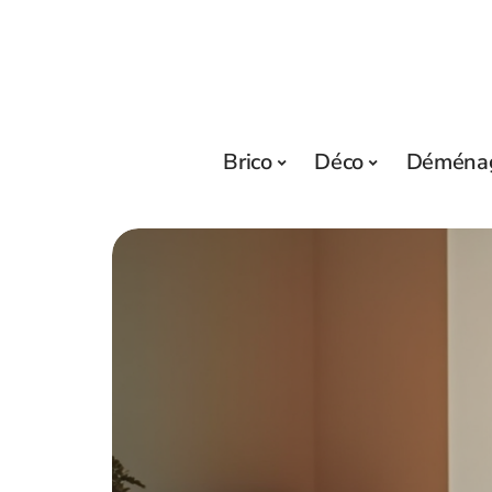
Brico
Déco
Déména