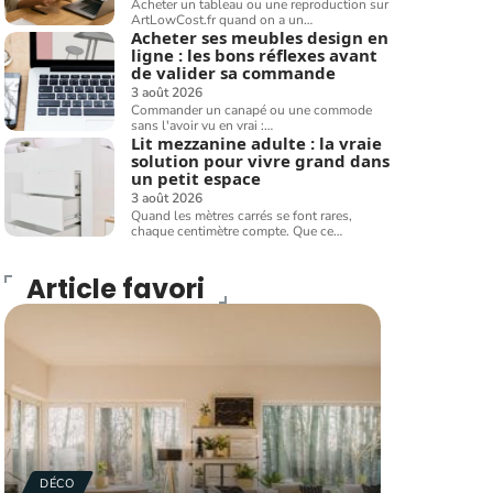
Acheter un tableau ou une reproduction sur
ArtLowCost.fr quand on a un
…
Acheter ses meubles design en
ligne : les bons réflexes avant
de valider sa commande
3 août 2026
Commander un canapé ou une commode
sans l'avoir vu en vrai :
…
Lit mezzanine adulte : la vraie
solution pour vivre grand dans
un petit espace
3 août 2026
Quand les mètres carrés se font rares,
chaque centimètre compte. Que ce
…
Article favori
DÉCO