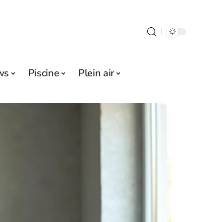
ws
Piscine
Plein air