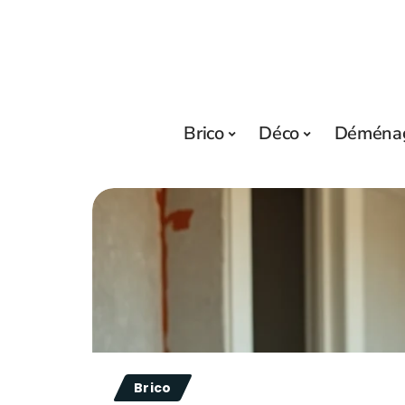
Brico
Déco
Déména
Brico