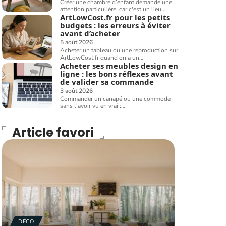
Créer une chambre d’enfant demande une
attention particulière, car c'est un lieu
…
ArtLowCost.fr pour les petits
budgets : les erreurs à éviter
avant d’acheter
5 août 2026
Acheter un tableau ou une reproduction sur
ArtLowCost.fr quand on a un
…
Acheter ses meubles design en
ligne : les bons réflexes avant
de valider sa commande
3 août 2026
Commander un canapé ou une commode
sans l'avoir vu en vrai :
…
Article favori
DÉCO