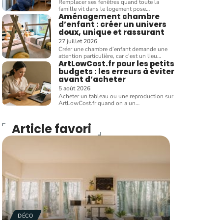
Remplacer ses fenêtres quand toute la
famille vit dans le logement pose
…
Aménagement chambre
d’enfant : créer un univers
doux, unique et rassurant
27 juillet 2026
Créer une chambre d’enfant demande une
attention particulière, car c'est un lieu
…
ArtLowCost.fr pour les petits
budgets : les erreurs à éviter
avant d’acheter
5 août 2026
Acheter un tableau ou une reproduction sur
ArtLowCost.fr quand on a un
…
Article favori
DÉCO