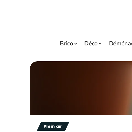
Brico
Déco
Déména
Plein air