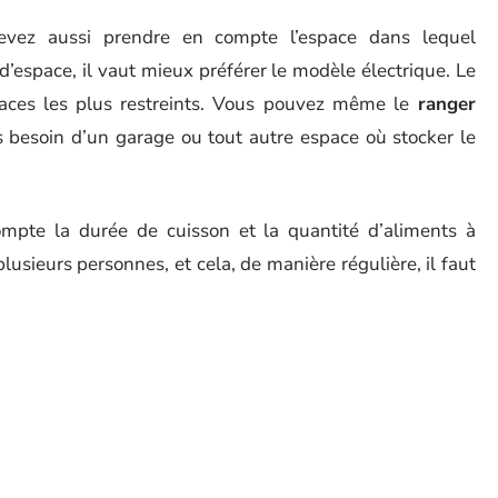
devez aussi prendre en compte l’espace dans lequel
d’espace, il vaut mieux préférer le modèle électrique. Le
aces les plus restreints. Vous pouvez même le
ranger
 besoin d’un garage ou tout autre espace où stocker le
ompte la durée de cuisson et la quantité d’aliments à
lusieurs personnes, et cela, de manière régulière, il faut
isson assez spacieuse
. Ce barbecue doit également avoir
s, le barbecue à gaz est plus recommandé. Il cuit plus
ier prend du temps pour chauffer et cuit plus lentement.
 attention à la qualité de construction du modèle choisi. Il
able. Les matériaux utilisés pour la fabrication doivent
a chaleur.