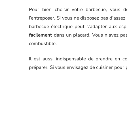
Pour bien choisir votre barbecue, vous 
l’entreposer. Si vous ne disposez pas d’assez 
barbecue électrique peut s’adapter aux esp
facilement
dans un placard. Vous n’avez pas
combustible.
Il est aussi indispensable de prendre en c
préparer. Si vous envisagez de cuisiner pour p
privilégier un modèle avec une
surface de cu
un temps de cuisson plus court. Dans ce ca
rapidement que la version électrique. Ce dern
Excepté ces critères, il faut par ailleurs faire
est indispensable d’opter pour un modèle dur
être résistants aussi bien à la corrosion qu’à l